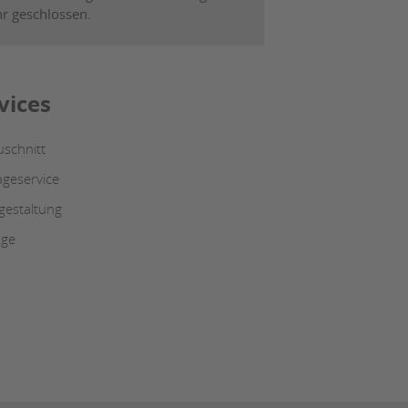
hr geschlossen.
vices
uschnitt
geservice
estaltung
oge