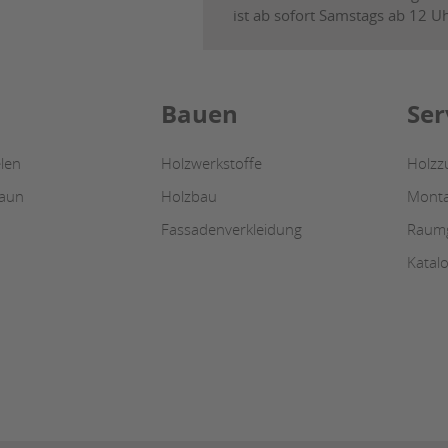
ist ab sofort Samstags ab 12 U
Bauen
Ser
len
Holzwerkstoffe
Holzz
zaun
Holzbau
Monta
Fassadenverkleidung
Raumg
Katal