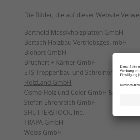
Die Bilder, die auf dieser Website Ver
Berthold Massivholzplatten GmbH
Bertsch Holzbau Vertriebsges. mbH
Biohort GmbH
Brüchert + Kärner GmbH
ETS Treppenbau und Schreinerei GmbH
HolzLand GmbH
Osmo Holz und Color GmbH & Co. KG
Stefan Ehrenreich GmbH
SHUTTERSTOCK, Inc.
TRAPA GmbH
Weiss GmbH