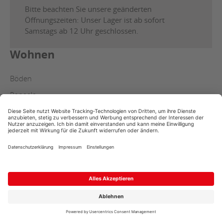
Bitte beachten Sie unsere geänderten
Öffnungszeiten: Unser Lager ist ab sofort
Samstags ab 12 Uhr geschlossen.
Wohnen
Böden
Paneele
Türen
Garten
Terrassendielen
Sichtschutzzaun
Carports
Holzschutz
Bauen