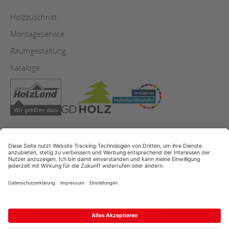
Holzzuschnitt
Montageservice
Raumgestaltung
Kataloge
AGB
Copyright
Datenschutz