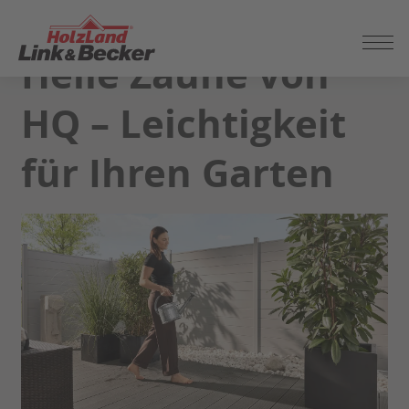
ZUM
SEITENINHALT
Helle Zäune von
SPRINGEN
HQ – Leichtigkeit
für Ihren Garten