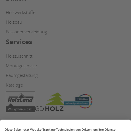
Holzwerkstoffe
Holzbau
Fassadenverkleidung
Services
Holzzuschnitt
Montageservice
Raumgestaltung
Kataloge